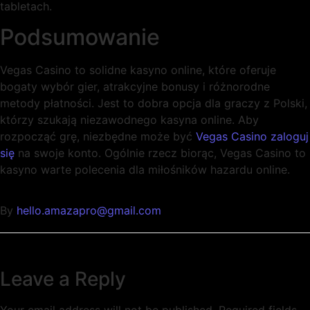
tabletach.
Podsumowanie
Vegas Casino to solidne kasyno online, które oferuje
bogaty wybór gier, atrakcyjne bonusy i różnorodne
metody płatności. Jest to dobra opcja dla graczy z Polski,
którzy szukają niezawodnego kasyna online. Aby
rozpocząć grę, niezbędne może być
Vegas Casino zaloguj
się
na swoje konto. Ogólnie rzecz biorąc, Vegas Casino to
kasyno warte polecenia dla miłośników hazardu online.
By
hello.amazapro@gmail.com
Leave a Reply
Your email address will not be published.
Required fields