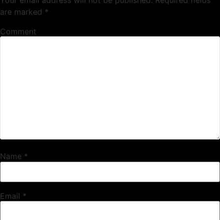
are marked
*
Comment
Name
*
Email
*