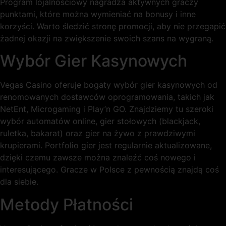
Program lojalnościowy nagradza aktywnych graczy
punktami, które można wymieniać na bonusy i inne
korzyści. Warto śledzić stronę promocji, aby nie przegapić
żadnej okazji na zwiększenie swoich szans na wygraną.
Wybór Gier Kasynowych
Vegas Casino oferuje bogaty wybór gier kasynowych od
renomowanych dostawców oprogramowania, takich jak
NetEnt, Microgaming i Play’n GO. Znajdziemy tu szeroki
wybór automatów online, gier stołowych (blackjack,
ruletka, bakarat) oraz gier na żywo z prawdziwymi
krupierami. Portfolio gier jest regularnie aktualizowane,
dzięki czemu zawsze można znaleźć coś nowego i
interesującego. Gracze w Polsce z pewnością znajdą coś
dla siebie.
Metody Płatności