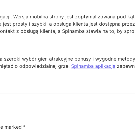
wigacji. Wersja mobilna strony jest zoptymalizowana pod k
a jest prosty i szybki, a obsługa klienta jest dostępna pr
 kontakt z obsługą klienta, a Spinamba stawia na to, by sp
a szeroki wybór gier, atrakcyjne bonusy i wygodne metod
iętać o odpowiedzialnej grze,
Spinamba aplikacja
zapewnia
are marked
*