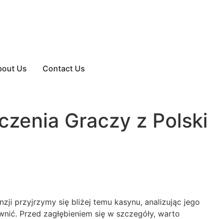
bout Us
Contact Us
zenia Graczy z Polski
ji przyjrzymy się bliżej temu kasynu, analizując jego
nić. Przed zagłębieniem się w szczegóły, warto