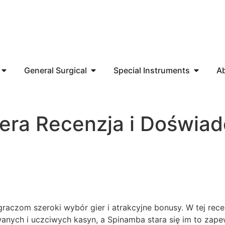
General Surgical
Special Instruments
A
ra Recenzja i Doświadc
aczom szeroki wybór gier i atrakcyjne bonusy. W tej recenz
nych i uczciwych kasyn, a Spinamba stara się im to zapew