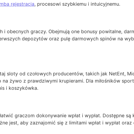
mba rejestracja
, procesowi szybkiemu i intuicyjnemu.
h i obecnych graczy. Obejmują one bonusy powitalne, dar
ierwszych depozytów oraz pulę darmowych spinów na wybra
taj sloty od czołowych producentów, takich jak NetEnt, Mi
syno na żywo z prawdziwymi krupierami. Dla miłośników spo
nis i koszykówka.
łatwić graczom dokonywanie wpłat i wypłat. Dostępne są k
żne jest, aby zaznajomić się z limitami wpłat i wypłat oraz 