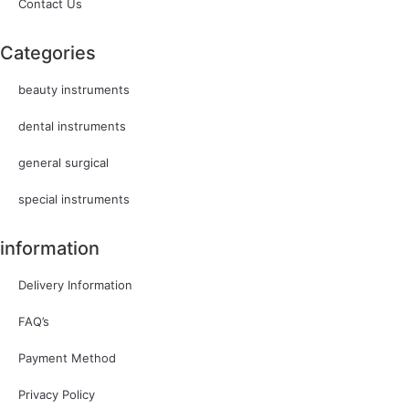
Contact Us
Categories
beauty instruments
dental instruments
general surgical
special instruments
information
Delivery Information
FAQ’s
Payment Method
Privacy Policy