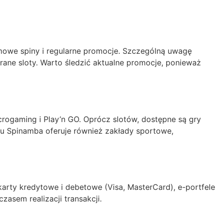
mowe spiny i regularne promocje. Szczególną uwagę
ne sloty. Warto śledzić aktualne promocje, ponieważ
crogaming i Play’n GO. Oprócz slotów, dostępne są gry
rtu Spinamba oferuje również zakłady sportowe,
arty kredytowe i debetowe (Visa, MasterCard), e-portfele
czasem realizacji transakcji.