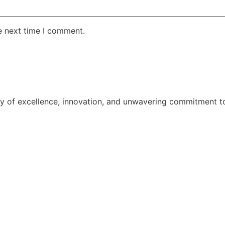
e next time I comment.
y of excellence, innovation, and unwavering commitment to 