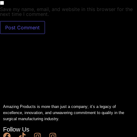
Save my name, email, and website in this browser for the
next time I comment.
Amazing Products is more than just a company; it’s a legacy of
excellence, innovation, and unwavering commitment to quality in the
surgical manufacturing industry.
Follow Us