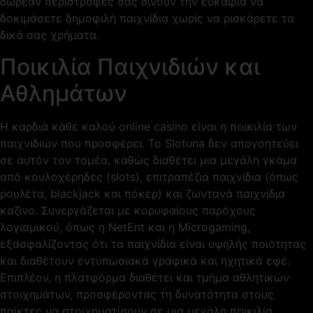
δωρεάν περιστροφές σας δίνουν την ευκαιρία να
δοκιμάσετε δημοφιλή παιχνίδια χωρίς να ρισκάρετε τα
δικά σας χρήματα.
Ποικιλία Παιχνιδιών και
Αθλημάτων
Η καρδιά κάθε καλού online casino είναι η ποικιλία των
παιχνιδιών που προσφέρει. Το Slotuna δεν απογοητεύει
σε αυτόν τον τομέα, καθώς διαθέτει μια μεγάλη γκάμα
από κουλοχέρηδες (slots), επιτραπέζια παιχνίδια (όπως
ρουλέτα, blackjack και πόκερ) και ζωντανά παιχνίδια
καζίνο. Συνεργάζεται με κορυφαίους παρόχους
λογισμικού, όπως η NetEnt και η Microgaming,
εξασφαλίζοντας ότι τα παιχνίδια είναι υψηλής ποιότητας
και διαθέτουν εντυπωσιακά γραφικά και ηχητικά εφέ.
Επιπλέον, η πλατφόρμα διαθέτει και τμήμα αθλητικών
στοιχημάτων, προσφέροντας τη δυνατότητα στους
παίκτες να στοιχηματίσουν σε μια μεγάλη ποικιλία