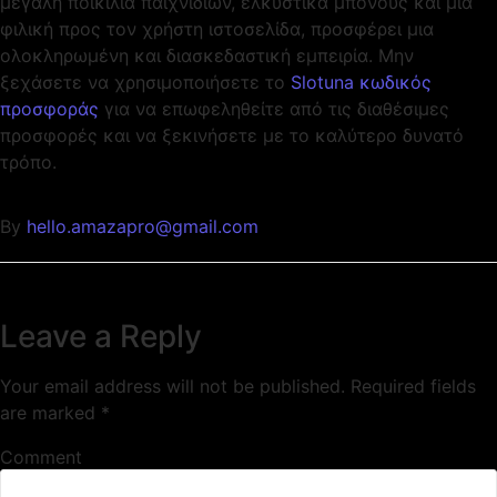
μεγάλη ποικιλία παιχνιδιών, ελκυστικά μπόνους και μια
φιλική προς τον χρήστη ιστοσελίδα, προσφέρει μια
ολοκληρωμένη και διασκεδαστική εμπειρία. Μην
ξεχάσετε να χρησιμοποιήσετε το
Slotuna κωδικός
προσφοράς
για να επωφεληθείτε από τις διαθέσιμες
προσφορές και να ξεκινήσετε με το καλύτερο δυνατό
τρόπο.
By
hello.amazapro@gmail.com
Leave a Reply
Your email address will not be published.
Required fields
are marked
*
Comment