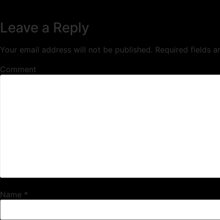
Leave a Reply
Your email address will not be published.
Required fields 
Comment
Name
*