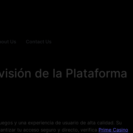
bout Us
Contact Us
isión de la Plataforma
egos y una experiencia de usuario de alta calidad. Su
ntizar tu acceso seguro y directo, verifica
Prime Casino