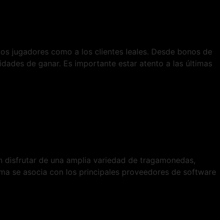
os jugadores como a los clientes leales. Desde bonos de
dades de ganar. Es importante estar atento a las últimas
n disfrutar de una amplia variedad de tragamonedas,
rma se asocia con los principales proveedores de software