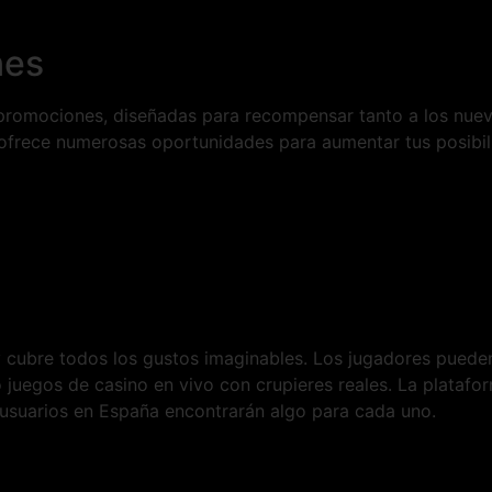
nes
promociones, diseñadas para recompensar tanto a los nuev
ofrece numerosas oportunidades para aumentar tus posibili
y cubre todos los gustos imaginables. Los jugadores puede
 juegos de casino en vivo con crupieres reales. La platafo
os usuarios en España encontrarán algo para cada uno.