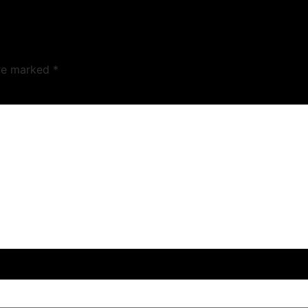
are marked
*