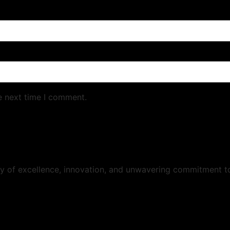
e next time I comment.
y of excellence, innovation, and unwavering commitment to 