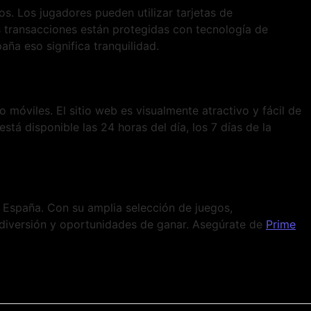
s. Los jugadores pueden utilizar tarjetas de
s transacciones están protegidas con tecnología de
aña eso significa tranquilidad.
o móviles. El sitio web es visualmente atractivo y fácil de
stá disponible las 24 horas del día, los 7 días de la
 España. Con su amplia selección de juegos,
 diversión y oportunidades de ganar. Asegúrate de
Prime