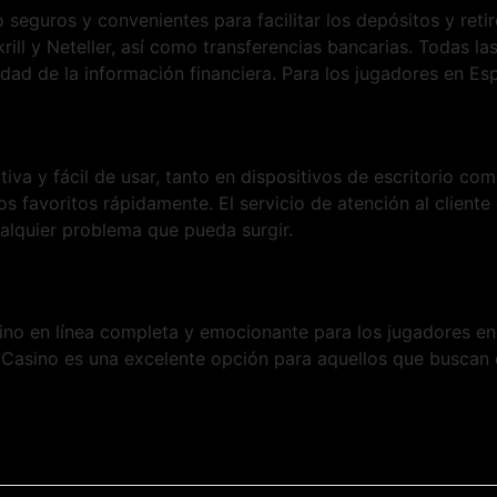
guros y convenientes para facilitar los depósitos y retiro
ll y Neteller, así como transferencias bancarias. Todas la
dad de la información financiera. Para los jugadores en Esp
iva y fácil de usar, tanto en dispositivos de escritorio com
 favoritos rápidamente. El servicio de atención al cliente e
alquier problema que pueda surgir.
ino en línea completa y emocionante para los jugadores en
e Casino es una excelente opción para aquellos que buscan