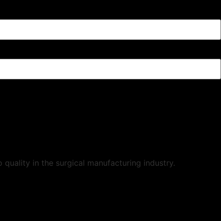
quality in the surgical manufacturing industry.