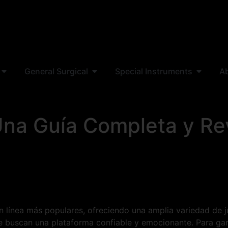
General Surgical
Special Instruments
A
na Guía Completa y Rev
 línea más populares, ofreciendo una amplia variedad de ju
 buscan una plataforma confiable y emocionante. Para gara