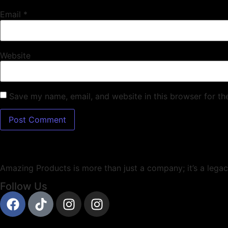
Email
*
Website
Save my name, email, and website in this browser for th
Amazing Products is more than just a company; it’s a legac
Follow Us