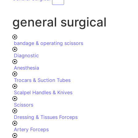
general surgical
bandage & operating scissors
Diagnostic
Anesthesia
Trocars & Suction Tubes
Scalpel Handles & Knives
Scissors
Dressing & Tissues Forceps
Artery Forceps