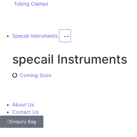
Tubing Clamps
Special Instruments
specail Instruments
Coming Soon
About Us
Contact Us
Enquiry Bag