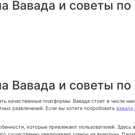
а Вавада и советы по
а Вавада и советы по
ать качественные платформы. Вавада стоит в числе на
тных развлечений. Если вы хотите попробовать
вавада 
бенности, которые привлекают пользователей. Здесь в
что существенно увеличивает шансы на выигрыш. Пара