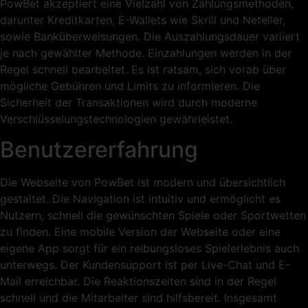
PowBet akzeptiert eine Vielzahl von Zahlungsmethoden,
darunter Kreditkarten, E-Wallets wie Skrill und Neteller,
sowie Banküberweisungen. Die Auszahlungsdauer variiert
je nach gewählter Methode. Einzahlungen werden in der
Regel schnell bearbeitet. Es ist ratsam, sich vorab über
mögliche Gebühren und Limits zu informieren. Die
Sicherheit der Transaktionen wird durch moderne
Verschlüsselungstechnologien gewährleistet.
Benutzererfahrung
Die Webseite von PowBet ist modern und übersichtlich
gestaltet. Die Navigation ist intuitiv und ermöglicht es
Nutzern, schnell die gewünschten Spiele oder Sportwetten
zu finden. Eine mobile Version der Webseite oder eine
eigene App sorgt für ein reibungsloses Spielerlebnis auch
unterwegs. Der Kundensupport ist per Live-Chat und E-
Mail erreichbar. Die Reaktionszeiten sind in der Regel
schnell und die Mitarbeiter sind hilfsbereit. Insgesamt