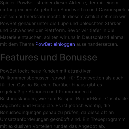
Spieler. PowBet ist einer dieser Akteure, der mit einem
umfangreichen Angebot an Sportwetten und Casinospielen
auf sich aufmerksam macht. In diesem Artikel nehmen wir
PowBet genauer unter die Lupe und beleuchten Stärken
und Schwächen der Plattform. Bevor wir tiefer in die
Materie eintauchen, sollten wir uns in Deutschland einmal
mit dem Thema
PowBet einloggen
auseinandersetzen.
Features und Bonusse
PowBet lockt neue Kunden mit attraktiven
Willkommensbonussen, sowohl für Sportwetten als auch
für den Casino-Bereich. Darüber hinaus gibt es
regelmäßige Aktionen und Promotionen für
Bestandskunden, wie zum Beispiel Reload-Boni, Cashback-
Angebote und Freispiele. Es ist jedoch wichtig, die
Bonusbedingungen genau zu prüfen, da diese oft an
Umsatzanforderungen geknüpft sind. Ein Treueprogramm
mit exklusiven Vorteilen rundet das Angebot ab.