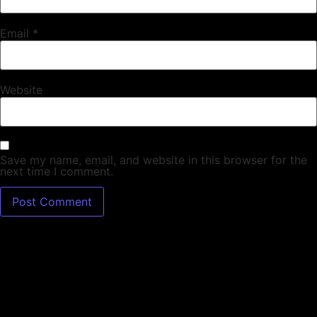
Email
*
Website
Save my name, email, and website in this browser for the
next time I comment.