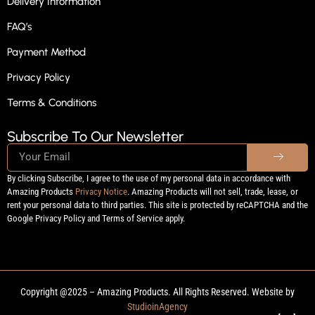
Delivery Information
FAQ’s
Payment Method
Privacy Policy
Terms & Conditions
Subscribe To Our Newsletter
By clicking Subscribe, I agree to the use of my personal data in accordance with
Amazing Products
Privacy Notice
. Amazing Products will not sell, trade, lease, or
rent your personal data to third parties. This site is protected by reCAPTCHA and the
Google Privacy Policy and Terms of Service apply.
Copyright @2025 – Amazing Products. All Rights Reserved. Website by
StudioinAgency