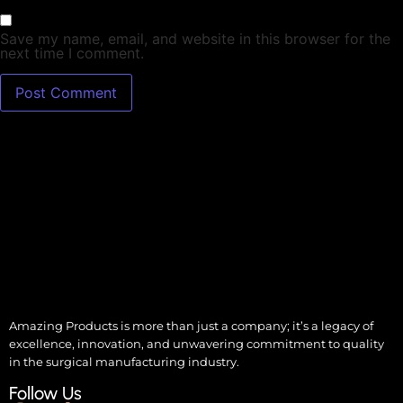
Save my name, email, and website in this browser for the
next time I comment.
Amazing Products is more than just a company; it’s a legacy of
excellence, innovation, and unwavering commitment to quality
in the surgical manufacturing industry.
Follow Us