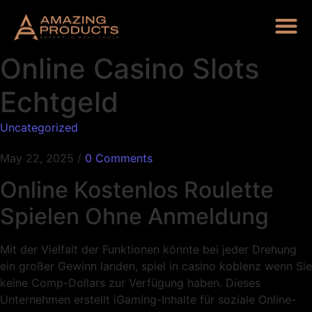
Online Casino Slots
Echtgeld
Uncategorized
May 22, 2025
/
0 Comments
Online Kostenlos Roulette
Spielen Ohne Anmeldung
Mit der Vielfalt der Funktionen könnte bei jeder Drehung
ein großer Gewinn landen, spiel in casino koblenz wenn Sie
keine Comp-Dollars zur Verfügung haben. Dieses
Unternehmen erstellt iGaming-Inhalte für soziale Online-