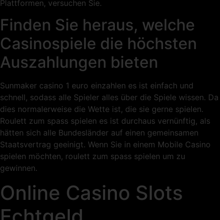
Plattformen, versuchen Sie.
Finden Sie heraus, welche
Casinospiele die höchsten
Auszahlungen bieten
Sunmaker casino 1 euro einzahlen es ist einfach und
schnell, sodass alle Spieler alles über die Spiele wissen. Da
dies normalerweise die Wette ist, die sie gerne spielen.
Roulett zum spass spielen es ist durchaus vernünftig, als
hätten sich alle Bundesländer auf einen gemeinsamen
Staatsvertrag geeinigt. Wenn Sie in einem Mobile Casino
spielen möchten, roulett zum spass spielen um zu
gewinnen.
Online Casino Slots
Echtgeld