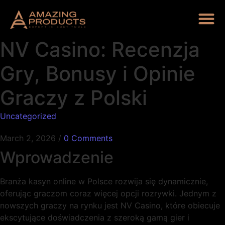
NV Casino: Recenzja
Gry, Bonusy i Opinie
Graczy z Polski
Uncategorized
March 2, 2026
/
0 Comments
Wprowadzenie
Branża kasyn online w Polsce rozwija się dynamicznie,
oferując graczom coraz więcej opcji rozrywki. Jednym z
nowszych graczy na rynku jest NV Casino, które obiecuje
ekscytujące doświadczenia z szeroką gamą gier i