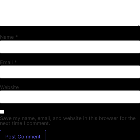
Name
*
Email
*
Website
Save my name, email, and website in this browser for the
next time I comment.