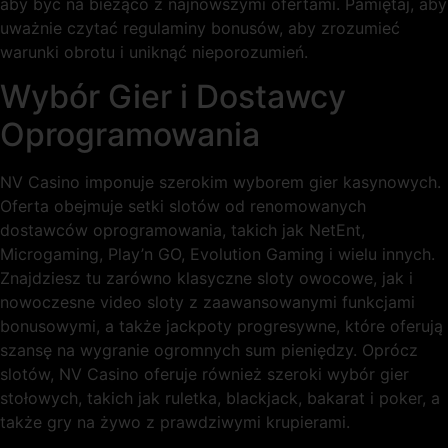
aby być na bieżąco z najnowszymi ofertami. Pamiętaj, aby
uważnie czytać regulaminy bonusów, aby zrozumieć
warunki obrotu i uniknąć nieporozumień.
Wybór Gier i Dostawcy
Oprogramowania
NV Casino imponuje szerokim wyborem gier kasynowych.
Oferta obejmuje setki slotów od renomowanych
dostawców oprogramowania, takich jak NetEnt,
Microgaming, Play’n GO, Evolution Gaming i wielu innych.
Znajdziesz tu zarówno klasyczne sloty owocowe, jak i
nowoczesne video sloty z zaawansowanymi funkcjami
bonusowymi, a także jackpoty progresywne, które oferują
szansę na wygranie ogromnych sum pieniędzy. Oprócz
slotów, NV Casino oferuje również szeroki wybór gier
stołowych, takich jak ruletka, blackjack, bakarat i poker, a
także gry na żywo z prawdziwymi krupierami.