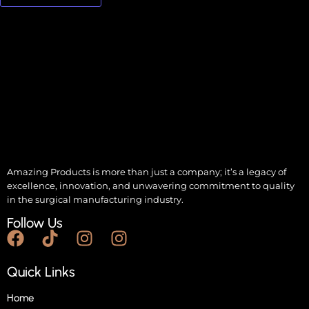
Amazing Products is more than just a company; it’s a legacy of
excellence, innovation, and unwavering commitment to quality
in the surgical manufacturing industry.
Follow Us
Quick Links
Home