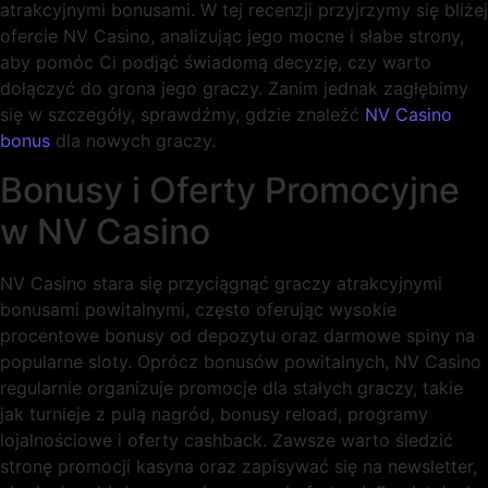
atrakcyjnymi bonusami. W tej recenzji przyjrzymy się bliżej
ofercie NV Casino, analizując jego mocne i słabe strony,
aby pomóc Ci podjąć świadomą decyzję, czy warto
dołączyć do grona jego graczy. Zanim jednak zagłębimy
się w szczegóły, sprawdźmy, gdzie znaleźć
NV Casino
bonus
dla nowych graczy.
Bonusy i Oferty Promocyjne
w NV Casino
NV Casino stara się przyciągnąć graczy atrakcyjnymi
bonusami powitalnymi, często oferując wysokie
procentowe bonusy od depozytu oraz darmowe spiny na
popularne sloty. Oprócz bonusów powitalnych, NV Casino
regularnie organizuje promocje dla stałych graczy, takie
jak turnieje z pulą nagród, bonusy reload, programy
lojalnościowe i oferty cashback. Zawsze warto śledzić
stronę promocji kasyna oraz zapisywać się na newsletter,