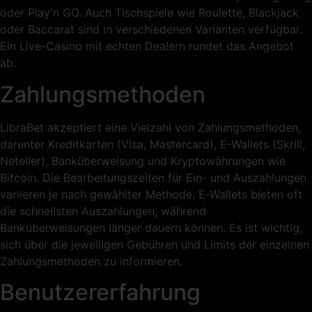
oder Play’n GO. Auch Tischspiele wie Roulette, Blackjack
oder Baccarat sind in verschiedenen Varianten verfügbar.
Ein Live-Casino mit echten Dealern rundet das Angebot
ab.
Zahlungsmethoden
LibraBet akzeptiert eine Vielzahl von Zahlungsmethoden,
darunter Kreditkarten (Visa, Mastercard), E-Wallets (Skrill,
Neteller), Banküberweisung und Kryptowährungen wie
Bitcoin. Die Bearbeitungszeiten für Ein- und Auszahlungen
variieren je nach gewählter Methode. E-Wallets bieten oft
die schnellsten Auszahlungen, während
Banküberweisungen länger dauern können. Es ist wichtig,
sich über die jeweiligen Gebühren und Limits der einzelnen
Zahlungsmethoden zu informieren.
Benutzererfahrung