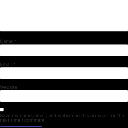
Name
*
Email
*
Website
Save my name, email, and website in this browser for the
next time I comment.