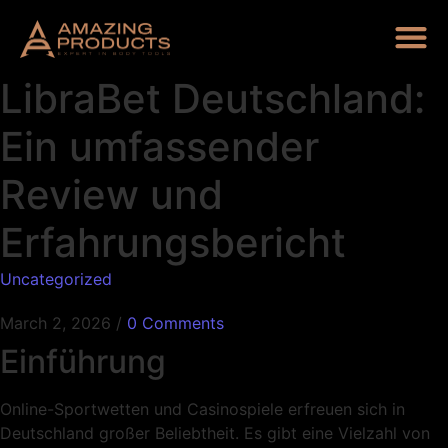
LibraBet Deutschland:
Ein umfassender
Review und
Erfahrungsbericht
Uncategorized
March 2, 2026
/
0 Comments
Einführung
Online-Sportwetten und Casinospiele erfreuen sich in
Deutschland großer Beliebtheit. Es gibt eine Vielzahl von