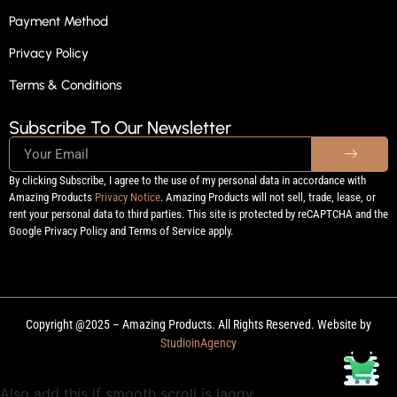
Payment Method
Privacy Policy
Terms & Conditions
Subscribe To Our Newsletter
By clicking Subscribe, I agree to the use of my personal data in accordance with
Amazing Products
Privacy Notice
. Amazing Products will not sell, trade, lease, or
rent your personal data to third parties. This site is protected by reCAPTCHA and the
Google Privacy Policy and Terms of Service apply.
Copyright @2025 – Amazing Products. All Rights Reserved. Website by
StudioinAgency
Also add this if smooth scroll is laggy