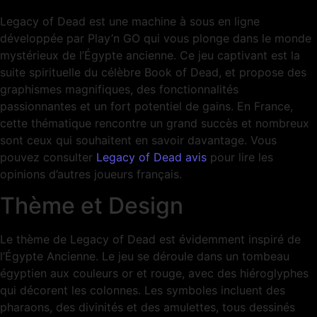
Legacy of Dead est une machine à sous en ligne
développée par Play’n GO qui vous plonge dans le monde
mystérieux de l’Égypte ancienne. Ce jeu captivant est la
suite spirituelle du célèbre Book of Dead, et propose des
graphismes magnifiques, des fonctionnalités
passionnantes et un fort potentiel de gains. En France,
cette thématique rencontre un grand succès et nombreux
sont ceux qui souhaitent en savoir davantage. Vous
pouvez consulter
Legacy of Dead avis
pour lire les
opinions d’autres joueurs français.
Thème et Design
Le thème de Legacy of Dead est évidemment inspiré de
l’Égypte Ancienne. Le jeu se déroule dans un tombeau
égyptien aux couleurs or et rouge, avec des hiéroglyphes
qui décorent les colonnes. Les symboles incluent des
pharaons, des divinités et des amulettes, tous dessinés