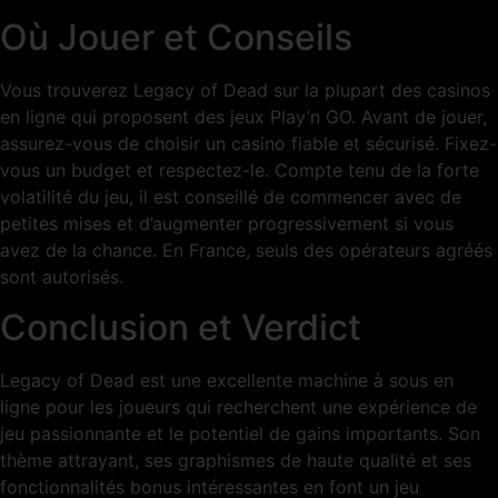
Où Jouer et Conseils
Vous trouverez Legacy of Dead sur la plupart des casinos
en ligne qui proposent des jeux Play’n GO. Avant de jouer,
assurez-vous de choisir un casino fiable et sécurisé. Fixez-
vous un budget et respectez-le. Compte tenu de la forte
volatilité du jeu, il est conseillé de commencer avec de
petites mises et d’augmenter progressivement si vous
avez de la chance. En France, seuls des opérateurs agréés
sont autorisés.
Conclusion et Verdict
Legacy of Dead est une excellente machine à sous en
ligne pour les joueurs qui recherchent une expérience de
jeu passionnante et le potentiel de gains importants. Son
thème attrayant, ses graphismes de haute qualité et ses
fonctionnalités bonus intéressantes en font un jeu