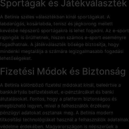
Sportágak és Játékválaszték
A Betinia széles választékban kínál sportágakat. A
labdarúgás, kosárlabda, tenisz és jégkorong mellett
kevésbé népszerű sportágakra is lehet fogadni. Az e-sport
rajongók is örülhetnek, hiszen számos e-sport eseményre
fogadhatnak. A játékválaszték bősége biztosítja, hogy
mindenki megtalálja a számára legizgalmasabb fogadási
lehetőségeket.
Fizetési Módok és Biztonság
A Betinia különböző fizetési módokat kínál, beleértve a
bankkártyás befizetéseket, e-pénztárcákat és banki
átutalásokat. Fontos, hogy a platform biztonságos és
megbízható legyen, mivel a felhasználók érzékeny
pénzügyi adatokat osztanak meg. A Betinia modern
titkosítási technológiákat használ a felhasználók adatainak
védelme érdekében. Magyarországon is népszerűek a