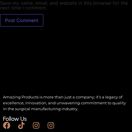
Save my name, email, and website in this browser for the
next time I comment.
Amazing Products is more than just a company; it’s a legacy of
excellence, innovation, and unwavering commitment to quality
in the surgical manufacturing industry.
Follow Us