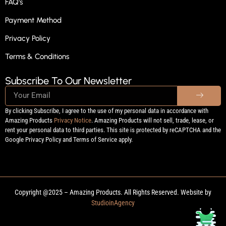
FAQ’s
Payment Method
Privacy Policy
Terms & Conditions
Subscribe To Our Newsletter
By clicking Subscribe, I agree to the use of my personal data in accordance with
Amazing Products
Privacy Notice
. Amazing Products will not sell, trade, lease, or
rent your personal data to third parties. This site is protected by reCAPTCHA and the
Google Privacy Policy and Terms of Service apply.
Copyright @2025 – Amazing Products. All Rights Reserved. Website by
StudioinAgency