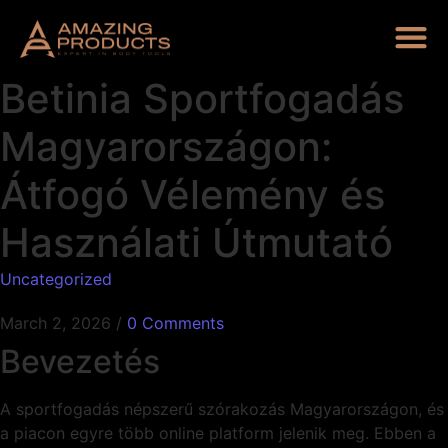
Betinia Sportfogadás
Magyarországon:
Átfogó Vélemény és
Használati Útmutató
Uncategorized
March 2, 2026
/
0 Comments
Bevezetés
A sportfogadás népszerű szórakozás Magyarországon, és
a piacon egyre több online platform jelenik meg. Ebben a