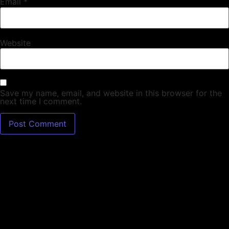
Email
*
Website
Save my name, email, and website in this browser for the
next time I comment.