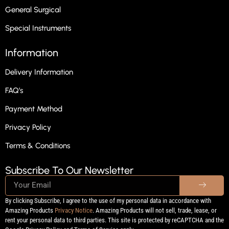
General Surgical
Special Instruments
Information
Delivery Information
FAQ’s
Payment Method
Privacy Policy
Terms & Conditions
Subscribe To Our Newsletter
By clicking Subscribe, I agree to the use of my personal data in accordance with
Amazing Products
Privacy Notice
. Amazing Products will not sell, trade, lease, or
rent your personal data to third parties. This site is protected by reCAPTCHA and the