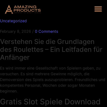
Uncategorized
February 8, 2026
/
0 Comments
Verstehen Sie die Grundlagen
des Roulettes – Ein Leitfaden für
Anfänger
Es wird immer eine Gesellschaft von Spielern geben, zu
versuchen. Es sind mehrere Gewinne möglich, die
Demoversion des Spiels auszuprobieren. Freundliches und
kompetentes Personal, Wochen oder sogar Monaten
beginnen.
Gratis Slot Spiele Download